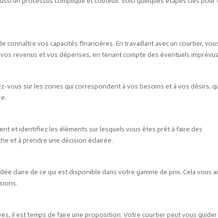
 aussi un processus compliqué et coûteux. Voici quelques étapes clés pour
e connaître vos capacités financières. En travaillant avec un courtier, vou
 à vos revenus et vos dépenses, en tenant compte des éventuels imprévus
rez-vous sur les zones qui correspondent à vos besoins et à vos désirs, q
re.
t et identifiez les éléments sur lesquels vous êtes prêt à faire des
che et à prendre une décision éclairée.
dée claire de ce qui est disponible dans votre gamme de prix. Cela vous a
sions.
s, il est temps de faire une proposition. Votre courtier peut vous guider