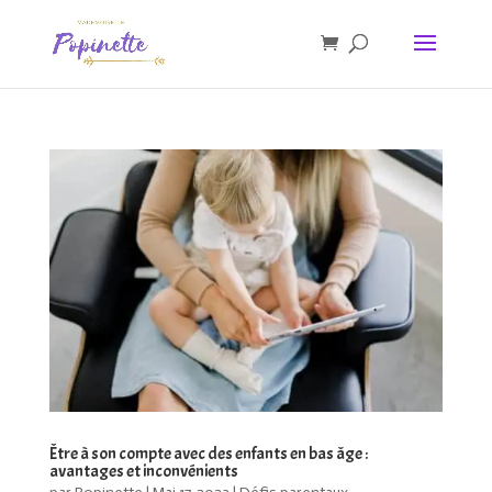
Être à son compte avec des enfants en bas âge :
avantages et inconvénients