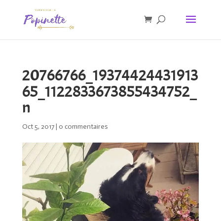
20766766_19374424431913
65_1122833673855434752_
n
Oct 5, 2017
|
0 commentaires