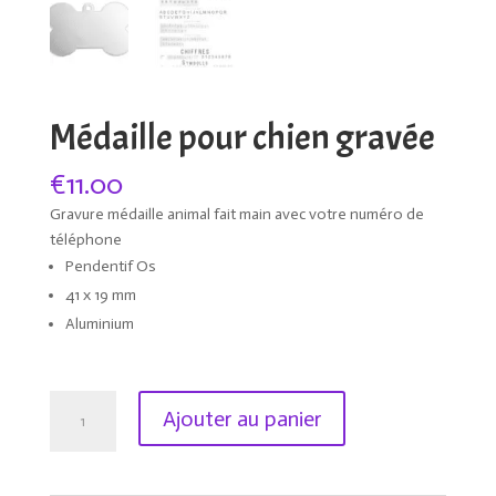
Médaille pour chien gravée
€
11.00
Gravure médaille animal fait main avec votre numéro de
téléphone
Pendentif Os
41 x 19 mm
Aluminium
quantité
Ajouter au panier
de
Médaille
pour